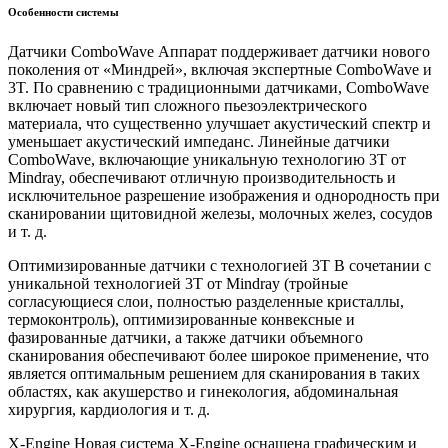
Особенности системы
Датчики ComboWave Аппарат поддерживает датчики нового
поколения от «Миндрей», включая экспертные ComboWave и
3T. По сравнению с традиционными датчиками, ComboWave
включает новый тип сложного пьезоэлектрического
материала, что существенно улучшает акустический спектр и
уменьшает акустический импеданс. Линейные датчики
ComboWave, включающие уникальную технологию 3T от
Mindray, обеспечивают отличную производительность и
исключительное разрешение изображения и однородность при
сканировании щитовидной железы, молочных желез, сосудов
и т. д.
Оптимизированные датчики с технологией 3Т В сочетании с
уникальной технологией 3T от Mindray (тройные
согласующиеся слои, полностью разделенные кристаллы,
термоконтроль), оптимизированные конвексные и
фазированные датчики, а также датчики объемного
сканирования обеспечивают более широкое применение, что
является оптимальным решением для сканирования в таких
областях, как акушерство и гинекология, абдоминальная
хирургия, кардиология и т. д.
X-Engine Новая система X-Engine оснащена графическим и