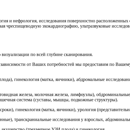
огия и нефрология, исследования поверхностно расположенных о
ючая чреспищеводную эхокардиографию, ультразвуковые исследов
 визуализации по всей глубине сканирования.
В зависимости от Ваших потребностей мы предоставим по Вашему
лода), гинекология (матка, яичники), абдромальные исследовани
овидная железа, молочная железа, лимфоузлы), обдроминальные
-мышечная система (суставы, мышцы, подкожные структуры).
роки), гинекология (матка, яичники), урология (представительн
енные), транскраниальные исследования у взрослых, абдоминал
акушерство (трехмерное УЗИ плода) и гинекология.