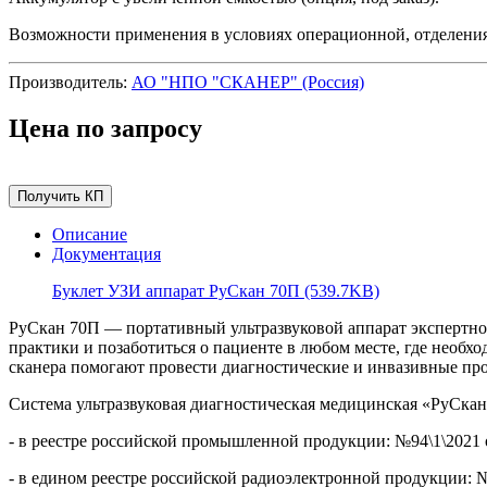
Возможности применения в условиях операционной, отделения
Производитель:
АО "НПО "СКАНЕР" (Россия)
Цена по запросу
Получить КП
Описание
Документация
Буклет УЗИ аппарат РуСкан 70П (539.7KB)
РуСкан 70П — портативный ультразвуковой аппарат экспертног
практики и позаботиться о пациенте в любом месте, где необх
сканера помогают провести диагностические и инвазивные пр
Система ультразвуковая диагностическая медицинская «РуСкан
- в реестре российской промышленной продукции: №94\1\2021 от
- в едином реестре российской радиоэлектронной продукции: №Р