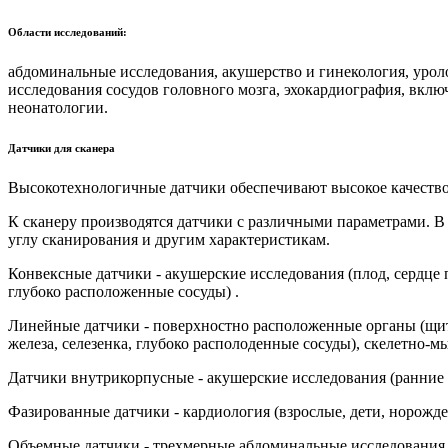
Области исследований:
абдоминальные исследования, акушерство и гинекология, урол
исследования сосудов головного мозга, эхокардиография, вкл
неонатологии.
Датчики для сканера
Высокотехнологичные датчики обеспечивают высокое качество
К сканеру производятся датчики с различными параметрами. 
углу сканирования и другим характеристикам.
Конвексные датчики - акушерские исследования (плод, сердце п
глубоко расположенные сосуды) .
Линейные датчики - поверхностно расположенные органы (щит
железа, селезенка, глубоко располоденные сосуды), скелетно
Датчики внутрикорпусные - акушерские исследования (ранние с
Фазированные датчики - кардиология (взрослые, дети, норожд
Объемные датчики - трехмерные абдоминальные исследования, 