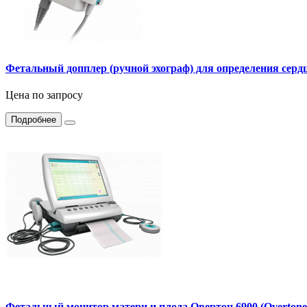
Фетальный допплер (ручной эхограф) для определения сердц
Цена по запросу
Подробнее
Фетальный монитор матери и плода Овертон 6900 (Overtone